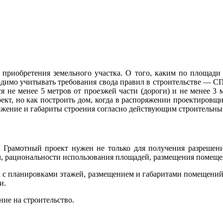
 приобретения земельного участка. О того, каким по площади
одимо учитывать требования свода правил в строительстве — СП
я не менее 5 метров от проезжей части (дороги) и не менее 3 м
т, но как построить дом, когда в распоряжении проектировщика 
ложение и габариты строения согласно действующим строительн
Грамотный проект нужен не только для получения разрешения
, рациональности использования площадей, размещения помещен
а с планировками этажей, размещением и габаритами помещений
и.
ие на строительство.