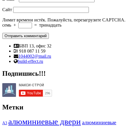
Сайт
Лимит времени истёк. Пожалуйста, перезагрузите CAPTCHA.
семь
+
=
тринадцать
БВП 13, офис 32
8 918 087 11 59
1044002@mail.ru
build-effect.ru
Подпишись!!!
Метки
алюминиевые двери
алюминиевые
А3