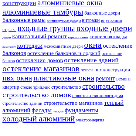
алюминиевые окна
конструкции
алюминиевые тамбуры
балконные двери
балконные рамы
витражи
внутренняя
вентилируемые фасады
входные двери
входные группы
отделка
капитальный ремонт
кирпичная кладка
двери
керамогранит
окна
коттеджи
остекление
межкомнатные двери
композит
балконов
остекление балконов и лоджий
остекление
остекление зданий
остекление домов
банков
остекление магазинов
пвх конструкции
откосы
пвх окна
пластиковые окна
ремонт
ремонт
строительство
квартир
строительство
стекло триплекс
строительство домов
строительство жилого дома
теплый
строительство магазинов
строительство зданий
алюминий
фасады
фундаменты
фасады
холодный алюминий
электроэнергия