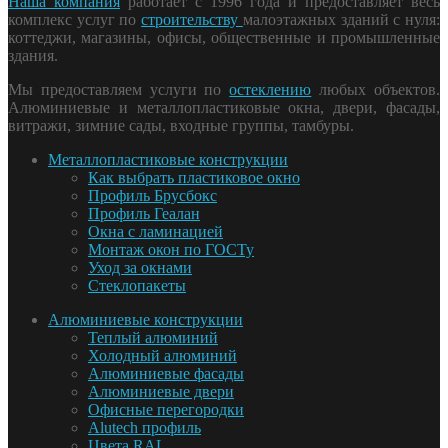
Наша компания
работает с 1996 года и предоставляет весь
комплекс услуг по
строительству
малоэтажных зданий с нуля:
коттеджи, магазины, офисы, общественные и промышленные
здания.
Мы предоставляем услуги по
остеклению
любых объектов.
Алюминиевые и металлопластиковые окна, двери, фасады,
витражи, зимние сады, входные группы, тамбуры.
Металлопластиковые конструкции
Как выбрать пластиковое окно
Профиль Брусбокс
Профиль Геалан
Окна с ламинацией
Монтаж окон по ГОСТу
Уход за окнами
Стеклопакеты
Алюминиевые конструкции
Теплый алюминий
Холодный алюминий
Алюминиевые фасады
Алюминиевые двери
Офисные перегородки
Alutech профиль
Цвета RAL